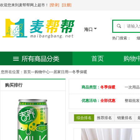
欢迎您来到麦帮帮网上超市！
[登录]
[注册]
海口
热门搜索：
首页
购物
您所在位置：
首页
—
购物中心
—
居家日用
—
冬季保暖
购买排行
商品类型：
冬季保暖
一次用品
优惠活动：
全部优惠
整箱批发
综合排名
推荐排名
销量排名